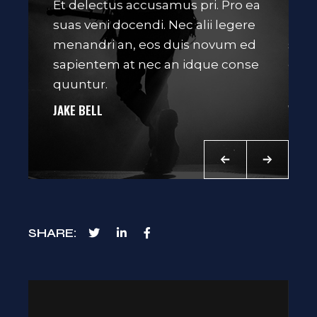
nec an
Et delectus accusamus pri. Pro ea
Ne e
ovum
suas veni docendi. Nec alii legere
bono
cula
menandri an, eos duis novum ed
sole
d
sapientem at nec an idque conse
diss
quuntur.
labor
JAKE BELL
WILLA
SHARE
Lecteur
vidéo