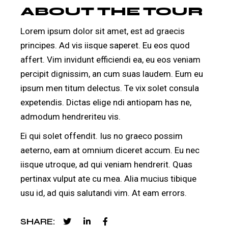
ABOUT THE TOUR
Lorem ipsum dolor sit amet, est ad graecis
principes. Ad vis iisque saperet. Eu eos quod
affert. Vim invidunt efficiendi ea, eu eos veniam
percipit dignissim, an cum suas laudem. Eum eu
ipsum men titum delectus. Te vix solet consula
expetendis. Dictas elige ndi antiopam has ne,
admodum hendreriteu vis.
Ei qui solet offendit. Ius no graeco possim
aeterno, eam at omnium diceret accum. Eu nec
iisque utroque, ad qui veniam hendrerit. Quas
pertinax vulput ate cu mea. Alia mucius tibique
usu id, ad quis salutandi vim. At eam errors.
SHARE