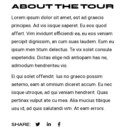
ABOUT THE TOUR
Lorem ipsum dolor sit amet, est ad graecis
principes. Ad vis iisque saperet. Eu eos quod
affert. Vim invidunt efficiendi ea, eu eos veniam
percipit dignissim, an cum suas laudem. Eum eu
ipsum men titum delectus. Te vix solet consula
expetendis. Dictas elige ndi antiopam has ne,
admodum hendreriteu vis.
Ei qui solet offendit. Ius no graeco possim
aeterno, eam at omnium diceret accum. Eu nec
iisque utroque, ad qui veniam hendrerit. Quas
pertinax vulput ate cu mea. Alia mucius tibique
usu id, ad quis salutandi vim. At eam errors.
SHARE